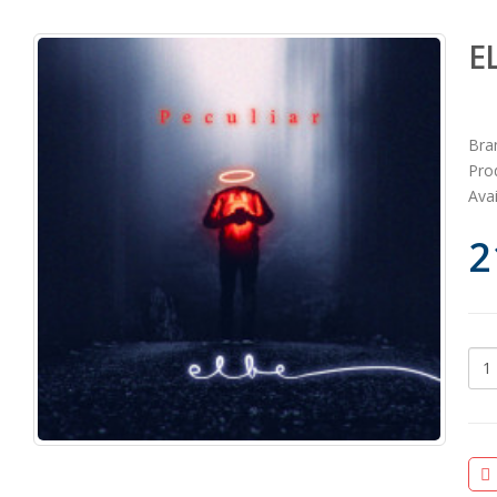
EL
Bra
Pro
Avai
2