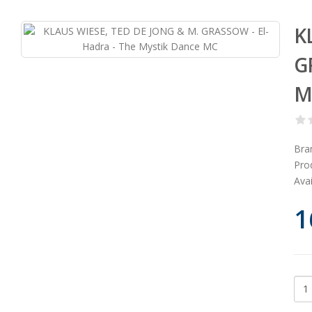
K
G
M
Bra
Pro
Avai
1