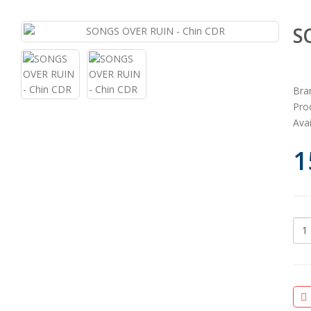
S
Bra
Pro
Avai
1