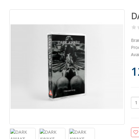
D
Bra
Pro
Avai
1