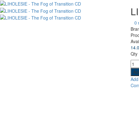
L
0 
Bra
Pro
Avail
14.
Qty
Add 
Com