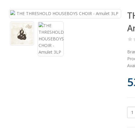
T
A
Bra
Pro
Avai
5