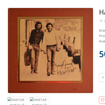
HA
Bra
Pro
Avai
5